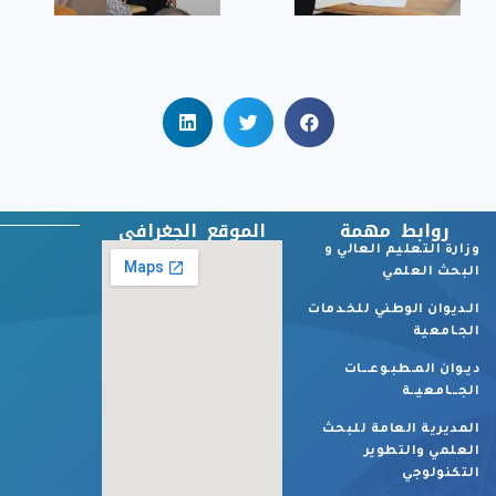
روابط مهمة
الموقع الجغرافي
وزارة التعليم العالي و
البحث العلمي
الـديوان الوطني للخـدمات
الجـامعية
ديـوان المـطبـوعـــات
الجـــامعيــة
المديرية العامة للبحث
العلمي والتطوير
التكنولوجي