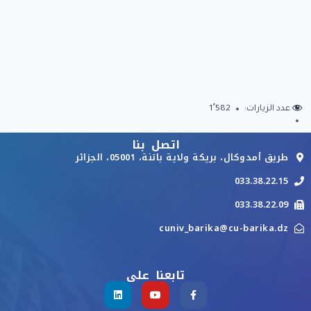
عدد الزيارات:
1٬582
اتصل بنا
طريق أمدوكال، بريكة ولاية باتنة، 05001، الجزائر
033.38.22.15
033.38.22.09
cuniv_barika@cu-barika.dz
تابعنا على